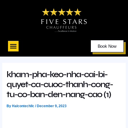
Skip
Post
to
navigation
content
Menu
About Us
Our Fleet
Contact Us
Book Now
kham-pha-keo-nha-cai-bi-
quyet-ca-cuoc-thanh-cong-
tu-co-ban-den-nang-cao (1)
By
Halcontechllc
/
December 9, 2023