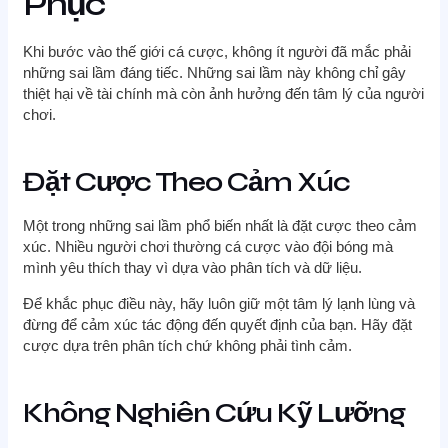
Phục
Khi bước vào thế giới cá cược, không ít người đã mắc phải
những sai lầm đáng tiếc. Những sai lầm này không chỉ gây
thiệt hại về tài chính mà còn ảnh hưởng đến tâm lý của người
chơi.
Đặt Cược Theo Cảm Xúc
Một trong những sai lầm phổ biến nhất là đặt cược theo cảm
xúc. Nhiều người chơi thường cá cược vào đội bóng mà
mình yêu thích thay vì dựa vào phân tích và dữ liệu.
Để khắc phục điều này, hãy luôn giữ một tâm lý lạnh lùng và
đừng để cảm xúc tác động đến quyết định của bạn. Hãy đặt
cược dựa trên phân tích chứ không phải tình cảm.
Không Nghiên Cứu Kỹ Lưỡng