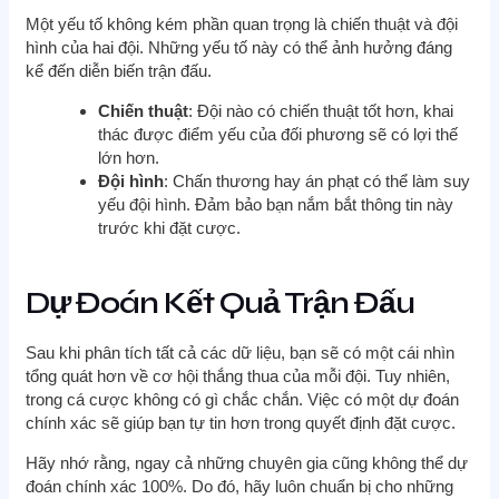
Một yếu tố không kém phần quan trọng là chiến thuật và đội
hình của hai đội. Những yếu tố này có thể ảnh hưởng đáng
kể đến diễn biến trận đấu.
Chiến thuật
: Đội nào có chiến thuật tốt hơn, khai
thác được điểm yếu của đối phương sẽ có lợi thế
lớn hơn.
Đội hình
: Chấn thương hay án phạt có thể làm suy
yếu đội hình. Đảm bảo bạn nắm bắt thông tin này
trước khi đặt cược.
Dự Đoán Kết Quả Trận Đấu
Sau khi phân tích tất cả các dữ liệu, bạn sẽ có một cái nhìn
tổng quát hơn về cơ hội thắng thua của mỗi đội. Tuy nhiên,
trong cá cược không có gì chắc chắn. Việc có một dự đoán
chính xác sẽ giúp bạn tự tin hơn trong quyết định đặt cược.
Hãy nhớ rằng, ngay cả những chuyên gia cũng không thể dự
đoán chính xác 100%. Do đó, hãy luôn chuẩn bị cho những