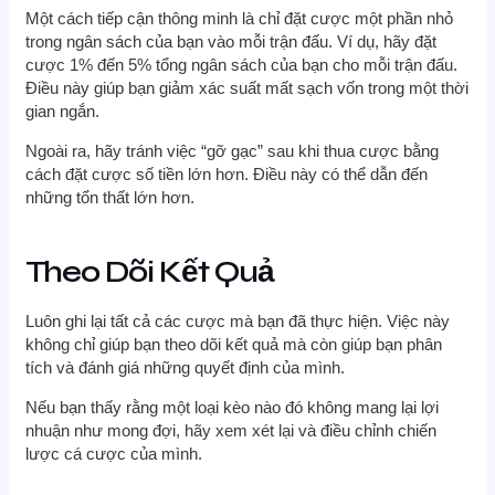
Một cách tiếp cận thông minh là chỉ đặt cược một phần nhỏ
trong ngân sách của bạn vào mỗi trận đấu. Ví dụ, hãy đặt
cược 1% đến 5% tổng ngân sách của bạn cho mỗi trận đấu.
Điều này giúp bạn giảm xác suất mất sạch vốn trong một thời
gian ngắn.
Ngoài ra, hãy tránh việc “gỡ gạc” sau khi thua cược bằng
cách đặt cược số tiền lớn hơn. Điều này có thể dẫn đến
những tổn thất lớn hơn.
Theo Dõi Kết Quả
Luôn ghi lại tất cả các cược mà bạn đã thực hiện. Việc này
không chỉ giúp bạn theo dõi kết quả mà còn giúp bạn phân
tích và đánh giá những quyết định của mình.
Nếu bạn thấy rằng một loại kèo nào đó không mang lại lợi
nhuận như mong đợi, hãy xem xét lại và điều chỉnh chiến
lược cá cược của mình.