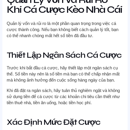
Khi Cá Cược Kèo Nhà Cái
Quản lý vốn và rủi ro là một phần quan trọng trong việc cá
cược thành công. Nếu bạn không biết cách quản lý tốt, bạn
có thể nhanh chóng mất hết số tiền đã đầu tư.
Thiết Lập Ngân Sách Cá Cược
Trước khi bắt đầu cá cược, hãy thiết lập một ngân sách cụ
thể. Số tiền này nên là số tiền mà bạn có thể chấp nhận mất
mà không ảnh hưởng đến cuộc sống hàng ngày của bạn.
Khi đã đặt ra ngân sách, hãy tuân thủ nghiêm ngặt và không
sử dụng tiền để cá cược từ các khoản chi tiêu cần thiết như
tiền thuê nhà, tiền ăn uống, hoặc tiền học phí.
Xác Định Mức Đặt Cược