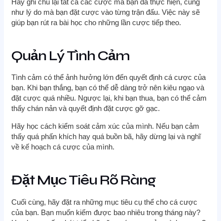
Hãy ghi chú lại tất cả các cược mà bạn đã thực hiện, cũng
như lý do mà bạn đặt cược vào từng trận đấu. Việc này sẽ
giúp bạn rút ra bài học cho những lần cược tiếp theo.
Quản Lý Tình Cảm
Tình cảm có thể ảnh hưởng lớn đến quyết định cá cược của
bạn. Khi bạn thắng, bạn có thể dễ dàng trở nên kiêu ngạo và
đặt cược quá nhiều. Ngược lại, khi bạn thua, bạn có thể cảm
thấy chán nản và quyết định đặt cược gỡ gạc.
Hãy học cách kiểm soát cảm xúc của mình. Nếu bạn cảm
thấy quá phấn khích hay quá buồn bã, hãy dừng lại và nghĩ
về kế hoạch cá cược của mình.
Đặt Mục Tiêu Rõ Ràng
Cuối cùng, hãy đặt ra những mục tiêu cụ thể cho cá cược
của bạn. Bạn muốn kiếm được bao nhiêu trong tháng này?