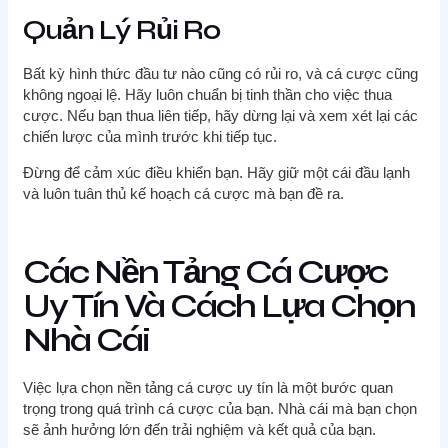
Quản Lý Rủi Ro
Bất kỳ hình thức đầu tư nào cũng có rủi ro, và cá cược cũng
không ngoại lệ. Hãy luôn chuẩn bị tinh thần cho việc thua
cược. Nếu bạn thua liên tiếp, hãy dừng lại và xem xét lại các
chiến lược của mình trước khi tiếp tục.
Đừng để cảm xúc điều khiển bạn. Hãy giữ một cái đầu lạnh
và luôn tuân thủ kế hoạch cá cược mà bạn đề ra.
Các Nền Tảng Cá Cược
Uy Tín Và Cách Lựa Chọn
Nhà Cái
Việc lựa chọn nền tảng cá cược uy tín là một bước quan
trọng trong quá trình cá cược của bạn. Nhà cái mà bạn chọn
sẽ ảnh hưởng lớn đến trải nghiệm và kết quả của bạn.