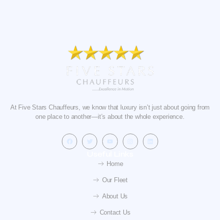
At Five Stars Chauffeurs, we know that luxury isn’t just about going from
one place to another—it’s about the whole experience.
F
T
Y
I
L
a
w
o
n
i
c
i
u
s
n
e
t
t
t
k
Useful Links
b
t
u
a
e
o
e
b
g
d
Home
o
r
e
r
i
k
a
n
m
Our Fleet
About Us
Contact Us