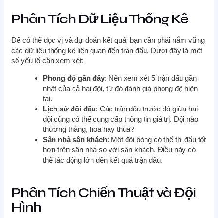
Phân Tích Dữ Liệu Thống Kê
Để có thể đọc vị và dự đoán kết quả, bạn cần phải nắm vững
các dữ liệu thống kê liên quan đến trận đấu. Dưới đây là một
số yếu tố cần xem xét:
Phong độ gần đây
: Nên xem xét 5 trận đấu gần
nhất của cả hai đội, từ đó đánh giá phong độ hiện
tại.
Lịch sử đối đầu
: Các trận đấu trước đó giữa hai
đội cũng có thể cung cấp thông tin giá trị. Đội nào
thường thắng, hòa hay thua?
Sân nhà sân khách
: Một đội bóng có thể thi đấu tốt
hơn trên sân nhà so với sân khách. Điều này có
thể tác động lớn đến kết quả trận đấu.
Phân Tích Chiến Thuật và Đội
Hình