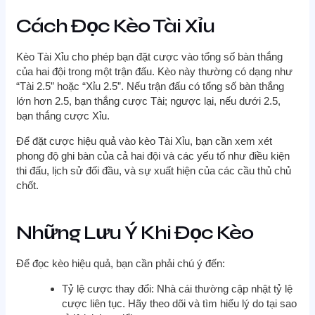
Cách Đọc Kèo Tài Xỉu
Kèo Tài Xỉu cho phép bạn đặt cược vào tổng số bàn thắng
của hai đội trong một trận đấu. Kèo này thường có dạng như
“Tài 2.5” hoặc “Xỉu 2.5”. Nếu trận đấu có tổng số bàn thắng
lớn hơn 2.5, bạn thắng cược Tài; ngược lại, nếu dưới 2.5,
bạn thắng cược Xỉu.
Để đặt cược hiệu quả vào kèo Tài Xỉu, bạn cần xem xét
phong độ ghi bàn của cả hai đội và các yếu tố như điều kiện
thi đấu, lịch sử đối đầu, và sự xuất hiện của các cầu thủ chủ
chốt.
Những Lưu Ý Khi Đọc Kèo
Để đọc kèo hiệu quả, bạn cần phải chú ý đến:
Tỷ lệ cược thay đổi: Nhà cái thường cập nhật tỷ lệ
cược liên tục. Hãy theo dõi và tìm hiểu lý do tại sao