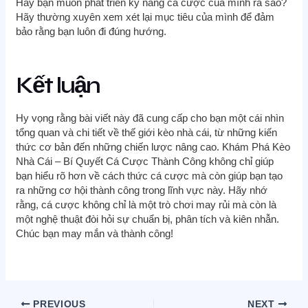
Hay bạn muốn phát triển kỹ năng cá cược của mình ra sao?
Hãy thường xuyên xem xét lại mục tiêu của mình để đảm
bảo rằng bạn luôn đi đúng hướng.
Kết luận
Hy vọng rằng bài viết này đã cung cấp cho bạn một cái nhìn
tổng quan và chi tiết về thế giới kèo nhà cái, từ những kiến
thức cơ bản đến những chiến lược nâng cao. Khám Phá Kèo
Nhà Cái – Bí Quyết Cá Cược Thành Công không chỉ giúp
bạn hiểu rõ hơn về cách thức cá cược mà còn giúp bạn tạo
ra những cơ hội thành công trong lĩnh vực này. Hãy nhớ
rằng, cá cược không chỉ là một trò chơi may rủi mà còn là
một nghệ thuật đòi hỏi sự chuẩn bị, phân tích và kiên nhẫn.
Chúc bạn may mắn và thành công!
PREVIOUS
NEXT