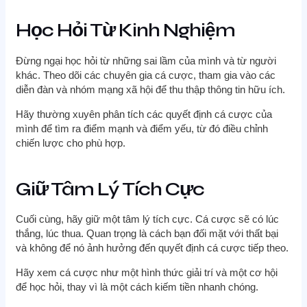
Học Hỏi Từ Kinh Nghiệm
Đừng ngại học hỏi từ những sai lầm của mình và từ người
khác. Theo dõi các chuyên gia cá cược, tham gia vào các
diễn đàn và nhóm mạng xã hội để thu thập thông tin hữu ích.
Hãy thường xuyên phân tích các quyết định cá cược của
mình để tìm ra điểm mạnh và điểm yếu, từ đó điều chỉnh
chiến lược cho phù hợp.
Giữ Tâm Lý Tích Cực
Cuối cùng, hãy giữ một tâm lý tích cực. Cá cược sẽ có lúc
thắng, lúc thua. Quan trọng là cách bạn đối mặt với thất bại
và không để nó ảnh hưởng đến quyết định cá cược tiếp theo.
Hãy xem cá cược như một hình thức giải trí và một cơ hội
để học hỏi, thay vì là một cách kiếm tiền nhanh chóng.