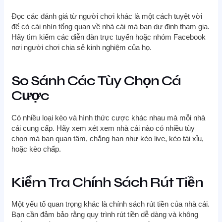
Đọc các đánh giá từ người chơi khác là một cách tuyệt vời
để có cái nhìn tổng quan về nhà cái mà bạn dự định tham gia.
Hãy tìm kiếm các diễn đàn trực tuyến hoặc nhóm Facebook
nơi người chơi chia sẻ kinh nghiệm của họ.
So Sánh Các Tùy Chọn Cá
Cược
Có nhiều loại kèo và hình thức cược khác nhau mà mỗi nhà
cái cung cấp. Hãy xem xét xem nhà cái nào có nhiều tùy
chọn mà bạn quan tâm, chẳng hạn như kèo live, kèo tài xỉu,
hoặc kèo chấp.
Kiểm Tra Chính Sách Rút Tiền
Một yếu tố quan trọng khác là chính sách rút tiền của nhà cái.
Bạn cần đảm bảo rằng quy trình rút tiền dễ dàng và không